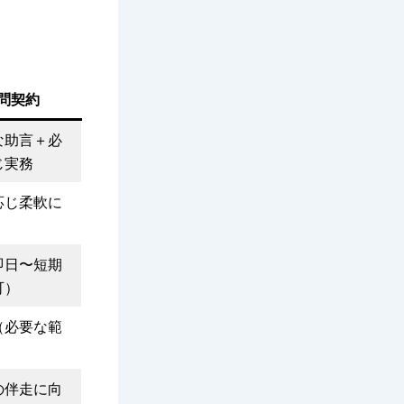
問契約
な助言＋必
じ実務
応じ柔軟に
即日〜短期
可）
（必要な範
）
の伴走に向