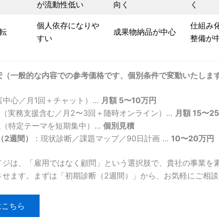
が流動性低い
向く
く
個人依存になりや
仕組み
転
成果物納品が中心
すい
整備が
安（一般的な内容での
参考価格
です、個別条件で変動いたしま
言中心／月1回＋チャット）…
月額 5〜10万円
（実務支援含む／月2〜3回＋随時オンライン）…
月額 15〜2
型
（特定テーマを短期集中）…
個別見積
（2週間）
：現状診断／課題マップ／90日計画 …
10〜20万円
イジは、「雇用ではなく顧問」という選択肢で、貴社の事業を
させます。まずは「初期診断（2週間）」から、お気軽にご相談
はこちら