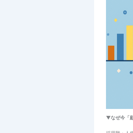
▼
なぜ今「
採用難・人