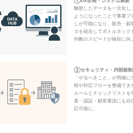
①DX企画・システム刷新
離散したデータを一元化し
ようになったことで事業プ
しが可能になり、販売・顧
タを統合してボトルネック
判断のスピードが格段に向
②セキュリティ・内部統制
「やるべきこと」が明確に
程や対応フローを整備でき
ルールとチェックリストを
査・認証・顧客要請にも自
応可能に。