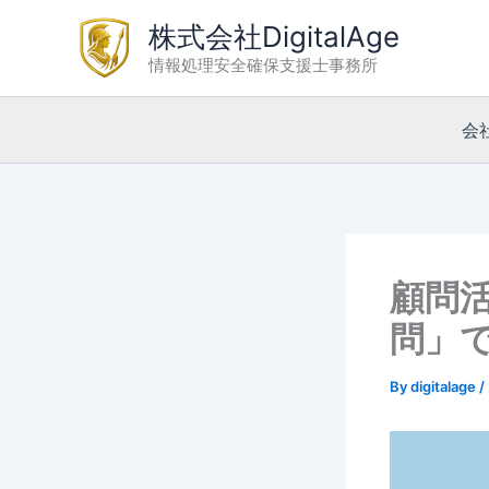
内
株式会社DigitalAge
容
情報処理安全確保支援士事務所
を
ス
キ
会
ッ
プ
顧問活
問」
By
digitalage
/