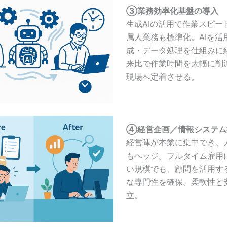
③業務効率化基盤の導入
生成AIの活用で作業スピー
属人業務も標準化。AIを活
成・データ処理を仕組みに
来比で作業時間を大幅に削
現場へ定着させる。
④経営企画／情報システム
経営陣が本業に集中でき、
もヘッジ。フルタイム雇用
い規模でも、顧問を活用す
な専門性を確保。柔軟性と
立。