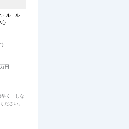
化・ルール
中心
す）
5万円
素早く・しな
ください。