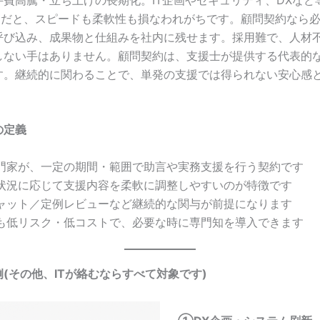
前提だと、スピードも柔軟性も損なわれがちです。顧問契約なら
呼び込み、成果物と仕組みを社内に残せます。採用難で、人材
しない手はありません。顧問契約は、支援士が提供する代表的
す。継続的に関わることで、単発の支援では得られない安心感
の定義
門家が、一定の期間・範囲で助言や実務支援を行う契約です
状況に応じて支援内容を柔軟に調整しやすいのが特徴です
ャット／定例レビューなど継続的な関与が前提になります
も低リスク・低コストで、必要な時に専門知を導入できます
(その他、ITが絡むならすべて対象です)