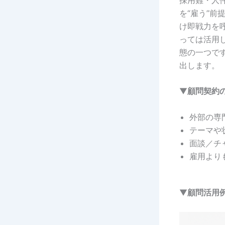
を“雇う”
け即戦力を
っては活用
態の一つで
出します。
▼
顧問契約
外部の専
テーマや
面談／チ
雇用より
▼
顧問活用例