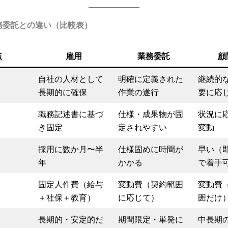
務委託との違い（比較表）
点
雇用
業務委託
顧
自社の人材として
明確に定義された
継続的
長期的に確保
作業の遂行
要に応
職務記述書に基づ
仕様・成果物が固
状況に
き固定
定されやすい
変動
採用に数か月〜半
仕様固めに時間が
早い（
年
かかる
で着手
固定人件費（給与
変動費（契約範囲
変動費
＋社保＋教育）
に応じて）
囲だけ
長期的・安定的だ
期間限定・単発に
中長期