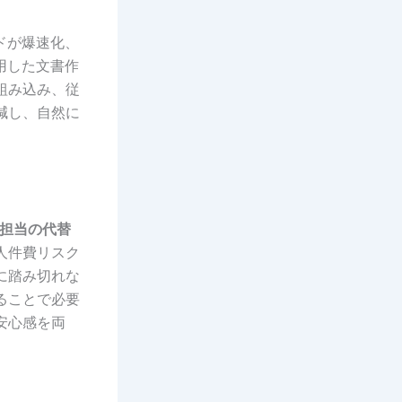
ドが爆速化、
用した文書作
組み込み、従
減し、自然に
担当の代替
人件費リスク
に踏み切れな
ることで必要
安心感を両