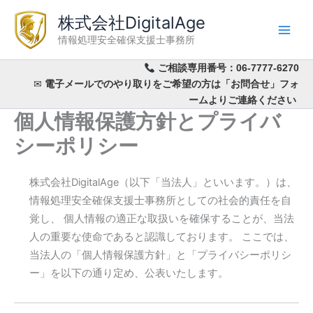
内
株式会社DigitalAge
容
情報処理安全確保支援士事務所
を
ス
ご相談専用番号：
06-7777-6270
キ
✉
電子メールでのやり取りをご希望の方は「お問合せ」フォ
ッ
ームよりご連絡ください
プ
個人情報保護方針とプライバ
シーポリシー
株式会社DigitalAge（以下「当法人」といいます。）は、
情報処理安全確保支援士事務所としての社会的責任を自
覚し、 個人情報の適正な取扱いを確保することが、当法
人の重要な使命であると認識しております。 ここでは、
当法人の「個人情報保護方針」と「プライバシーポリシ
ー」を以下の通り定め、公表いたします。