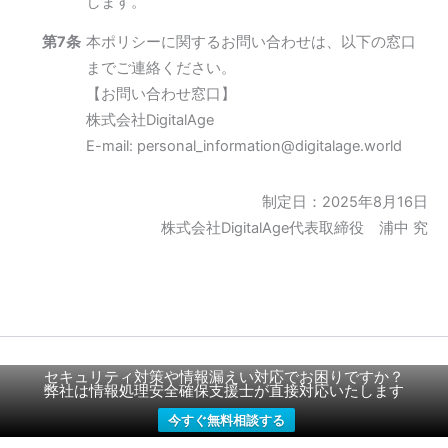
します。
第7条
本ポリシーに関するお問い合わせは、以下の窓口
までご連絡ください。
【お問い合わせ窓口】
株式会社DigitalAge
E-mail: personal_information@digitalage.world
制定日：2025年8月16日
株式会社DigitalAge代表取締役 浦中 究
セキュリティ対策や情報漏えい対応でお困りですか？
Copyright © 2026 株式会社DigitalAge
弊社は情報処理安全確保支援士が直接対応いたします
今すぐ無料相談する