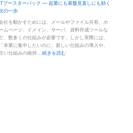
ITブースターパック ― 起業にも基盤見直しにも効く
代
IT
次の一歩
表
活
「浦
用
会社を動かすためには、メールやファイル共有、ホ
中
を
ームページ、ドメイン、サーバ、資料作成ツールな
究」
進
ど、数多くの仕組みが必要です。しかし実際には、
が
め
「本業に集中したいのに、新しい仕組みの導入や、
掲
る
:
古い仕組みの維持…
続きを読む
載
伴
IT
さ
走
ブ
れ
者
ー
ま
が
ス
し
あ
タ
た
な
ー
た
パ
に
ッ
寄
ク
り
―