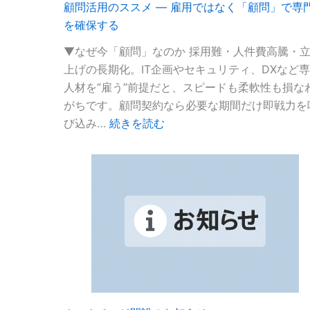
顧問活用のススメ ― 雇用ではなく「顧問」で専
ュ
を確保する
リ
テ
▼なぜ今「顧問」なのか 採用難・人件費高騰・
ィ
上げの長期化。IT企画やセキュリティ、DXなど
対
人材を“雇う”前提だと、スピードも柔軟性も損な
策
がちです。顧問契約なら必要な期間だけ即戦力を
:
評
び込み…
続きを読む
顧
価
問
制
活
度
用
（★3・
の
★4）
ス
取
ス
得
メ
支
―
援
雇