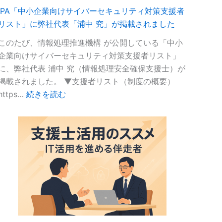
IPA「中小企業向けサイバーセキュリティ対策支援者
リスト」に弊社代表「浦中 究」が掲載されました
このたび、情報処理推進機構 が公開している「中小
企業向けサイバーセキュリティ対策支援者リスト」
に、弊社代表 浦中 究（情報処理安全確保支援士）が
掲載されました。 ▼支援者リスト（制度の概要）
:
https…
続きを読む
IPA「中
小
企
業
向
け
サ
イ
バ