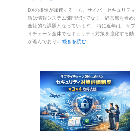
DXの推進が加速する一方、サイバーセキュリテ
策は情報システム部門だけでなく、経営層を含め
全社的な課題となっています。 特に近年は、サ
イチェーン全体でセキュリティ対策を強化する動
:
が進んでおり…
続きを読む
セ
ミ
ナ
ー
開
催
の
お
知
ら
せ
「Secure