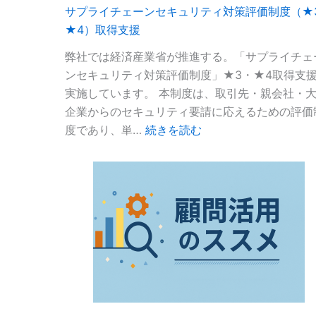
サプライチェーンセキュリティ対策評価制度（★
DX
★4）取得支援
Community
Osaka
弊社では経済産業省が推進する。「サプライチェ
#0」
ンセキュリティ対策評価制度」★3・★4取得支
実施しています。 本制度は、取引先・親会社・
企業からのセキュリティ要請に応えるための評価
:
度であり、単…
続きを読む
サ
プ
ラ
イ
チ
ェ
ー
ン
セ
キ