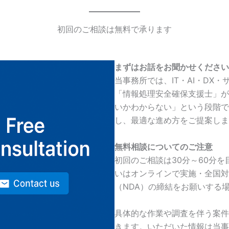
初回のご相談は無料で承ります
まずはお話をお聞かせください
当事務所では、IT・AI・DX
「情報処理安全確保支援士」が
いかわからない」という段階で
し、最適な進め方をご提案しま
無料相談についてのご注意
初回のご相談は30分～60分
いはオンラインで実施・全国対
（NDA）の締結をお願いする
具体的な作業や調査を伴う案件
きます。いただいた情報は当事