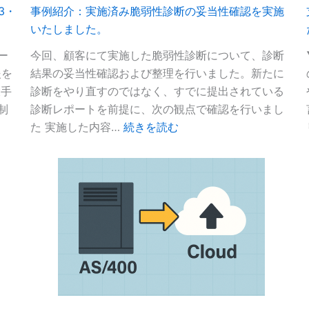
と
3・
事例紹介：実施済み脆弱性診断の妥当性確認を実施
最
いたしました。
近
の
ー
今回、顧客にて実施した脆弱性診断について、診断
対
援を
結果の妥当性確認および整理を行いました。新たに
応
大手
診断をやり直すのではなく、すでに提出されている
事
制
診断レポートを前提に、次の観点で確認を行いまし
例
:
た 実施した内容…
続きを読む
に
事
つ
例
い
紹
て
介：
(04/26)
実
施
済
み
脆
弱