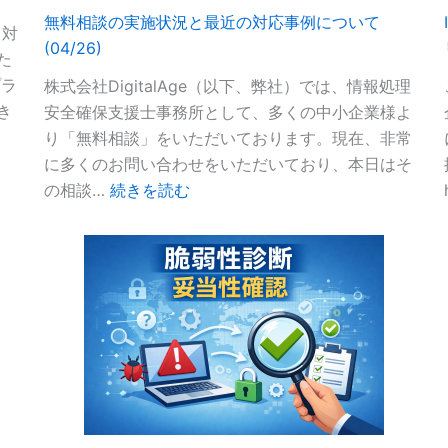
無料相談の実施状況と最近の対応事例について
ィ対
(04/26)
た
プラ
株式会社DigitalAge（以下、弊社）では、情報処理
き
安全確保支援士事務所として、多くの中小企業様よ
り「無料相談」をいただいております。現在、非常
に多くのお問い合わせをいただいており、本日はそ
:
の相談…
続きを読む
無
料
相
談
の
実
施
状
況