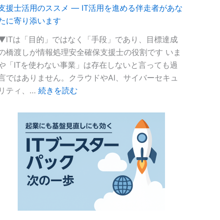
ー
支援士活用のススメ ― IT活用を進める伴走者があな
セ
たに寄り添います
キ
ュ
▼ITは「目的」ではなく「手段」であり、目標達成
リ
の橋渡しが情報処理安全確保支援士の役割です いま
テ
や「ITを使わない事業」は存在しないと言っても過
ィ
言ではありません。クラウドやAI、サイバーセキュ
対
:
リティ、…
続きを読む
策
支
支
援
援
士
者
活
リ
用
ス
の
ト」
ス
に
ス
弊
メ
社
―