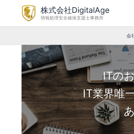
内
株式会社DigitalAge
容
情報処理安全確保支援士事務所
を
ス
キ
会
ッ
プ
ITの
IT業界