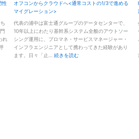
門性
オフコンからクラウドへ<通常コストの1/3で進める
性
マイグレーション>
診
断
立ち
代表の浦中は富士通グループのデータセンターで、
の
専門
10年以上にわたり基幹系システム全般のアウトソー
妥
われ
シング運用に、プロマネ・サービスマネージャー・
当
呼
インフラエンジニアとして携わってきた経験があり
:
性
ます。日々「止…
続きを読む
オ
確
フ
認
コ
を
ン
実
か
施
ら
い
ク
た
ラ
し
ウ
ま
ド
し