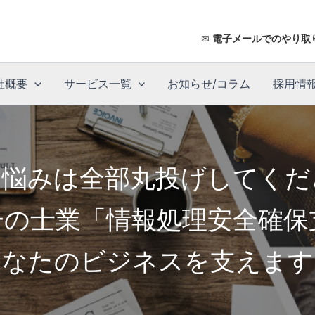
✉
電子メールでのやり取
社概要
サービス一覧
お知らせ/コラム
採用情
お悩みは全部丸投げしてく
唯一の士業「情報処理安全確保
あなたのビジネスを支えます