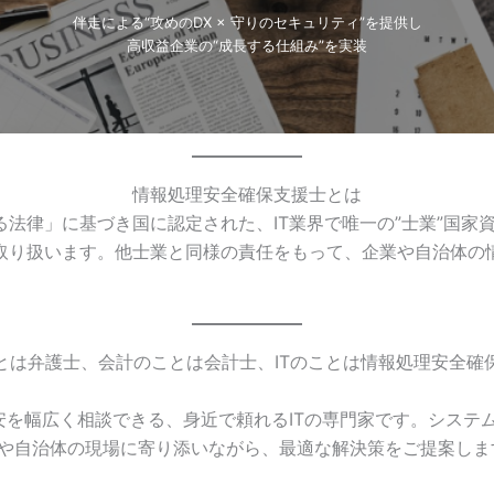
伴走による“攻めのDX × 守りのセキュリティ”を提供し
高収益企業の“成長する仕組み”を実装
情報処理安全確保支援士とは
法律」に基づき国に認定された、IT業界で唯一の”士業”国家
取り扱います。他士業と同様の責任をもって、企業や自治体の
とは弁護士、会計のことは会計士、ITのことは情報処理安全確
安を幅広く相談できる、身近で頼れるITの専門家です。システ
企業や自治体の現場に寄り添いながら、最適な解決策をご提案し