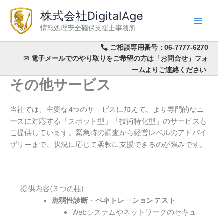
内
株式会社DigitalAge
容
情報処理安全確保支援士事務所
を
ス
ご相談専用番号：
06-7777-6270
キ
✉
電子メールでのやり取りをご希望の方は「お問合せ」フォ
ッ
ームよりご連絡ください
プ
その他サービス
当社では、主要な4つのサービスに加えて、より専門的なニ
ーズに対応する「スポット型」「技術特化型」のサービスも
ご提供しています。緊急時の調査から経営レベルのアドバイ
ザリーまで、状況に応じて柔軟に支援できるのが強みです。
提供内容(３つの柱)
脆弱性診断・ペネトレーションテスト
Webシステムやネットワークのセキュ