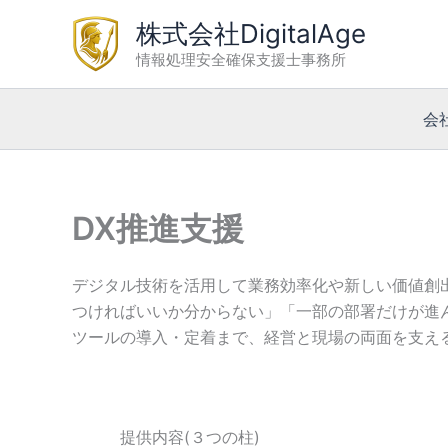
内
株式会社DigitalAge
容
情報処理安全確保支援士事務所
を
ス
キ
会
ッ
プ
DX推進支援
デジタル技術を活用して業務効率化や新しい価値創
つければいいか分からない」「一部の部署だけが進
ツールの導入・定着まで、経営と現場の両面を支え
提供内容(３つの柱)