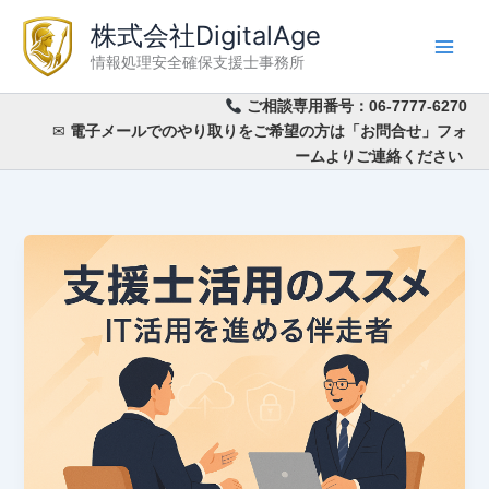
内
株式会社DigitalAge
容
情報処理安全確保支援士事務所
を
ス
ご相談専用番号：
06-7777-6270
キ
✉
電子メールでのやり取りをご希望の方は「お問合せ」フォ
ッ
ームよりご連絡ください
プ