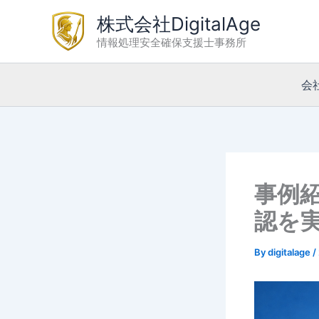
内
株式会社DigitalAge
容
情報処理安全確保支援士事務所
を
ス
キ
会
ッ
プ
事例
認を
By
digitalage
/