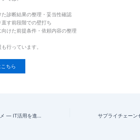
けた診断結果の整理・妥当性確認
り直す前段階での壁打ち
に向けた前提条件・依頼内容の整理
援も行っています。
はこちら
支援士活用のススメ ― IT活用を進める伴走者があなたに寄り添います