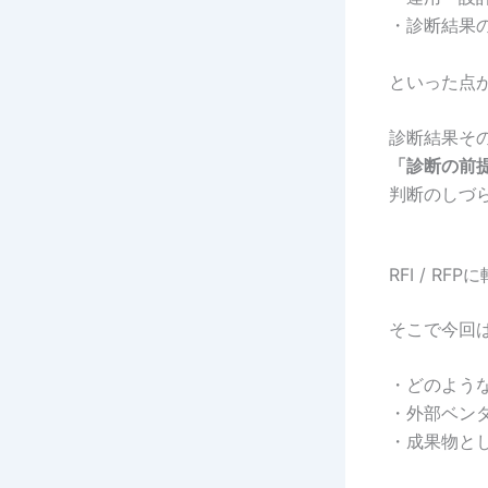
・診断結果
といった点
診断結果そ
「診断の前
判断のしづ
RFI / R
そこで今回
・どのよう
・外部ベン
・成果物と