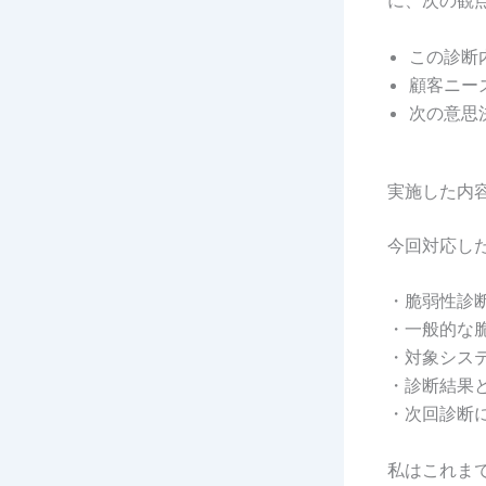
に、次の観
この診断
顧客ニー
次の意思
実施した内
今回対応し
・脆弱性診
・一般的な
・対象シス
・診断結果
・次回診断
私はこれま