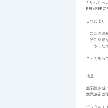
といった考
RFI / 
これにより
・次回の診
・診断結果
・「やった
ことを狙っ
補足
脆弱性診断
意思決定に
デジタルエ