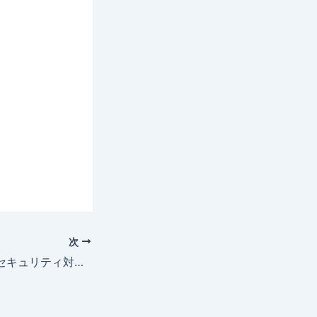
次
サプライチェーンセキュリティ対策評価制度（★3・★4）取得支援