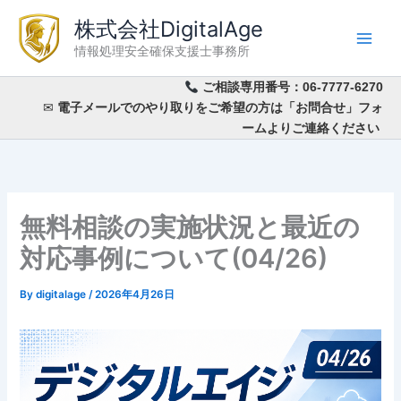
内
株式会社DigitalAge
容
情報処理安全確保支援士事務所
を
ス
ご相談専用番号：
06-7777-6270
キ
✉
電子メールでのやり取りをご希望の方は「お問合せ」フォ
ッ
ームよりご連絡ください
プ
無料相談の実施状況と最近の
対応事例について(04/26)
By
digitalage
/
2026年4月26日