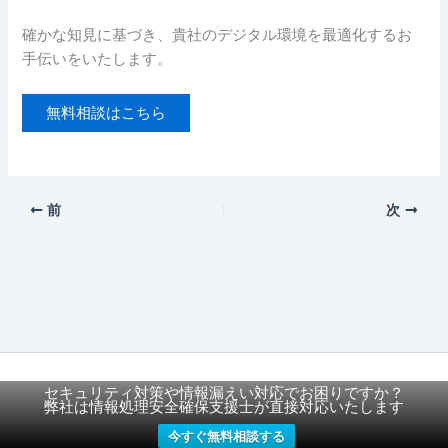
確かな知見に基づき、貴社のデジタル環境を最適化するお
手伝いをいたします。
無料相談はこちら
前
次
セキュリティ対策や情報漏えい対応でお困りですか？
Copyright © 2026 株式会社DigitalAge
弊社は情報処理安全確保支援士が直接対応いたします
今すぐ無料相談する